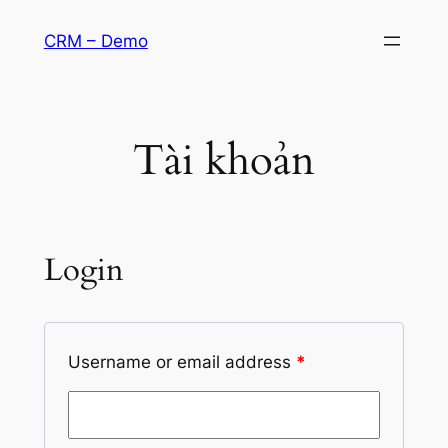
Chuyển
CRM – Demo
đến
phần
nội
dung
Tài khoản
Login
Username or email address
*